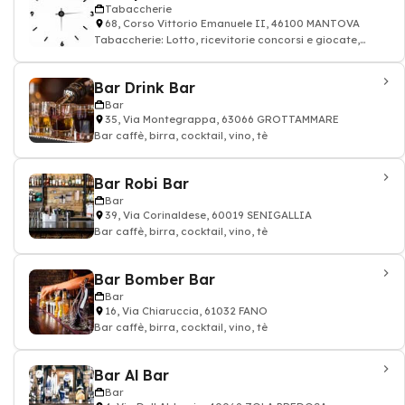
Tabaccherie
68, Corso Vittorio Emanuele II, 46100 MANTOVA
Tabaccherie: Lotto, ricevitorie concorsi e giocate,
sigaretta
Bar Drink Bar
Bar
35, Via Montegrappa, 63066 GROTTAMMARE
Bar caffè, birra, cocktail, vino, tè
Bar Robi Bar
Bar
39, Via Corinaldese, 60019 SENIGALLIA
Bar caffè, birra, cocktail, vino, tè
Bar Bomber Bar
Bar
16, Via Chiaruccia, 61032 FANO
Bar caffè, birra, cocktail, vino, tè
Bar Al Bar
Bar