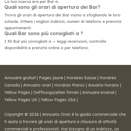
La tua ricerca era per Bar a .
Quali sono gli orari di apertura dei Bar?
Trova gli orari di apertura dei Bar vicino a sfogliando le loro
schede. Ottieni i migliori indirizzi, numeri di telefono e prenota
appuntamenti.
Quali Bar sono più consigliati a ?
I 30 Bar più consigliati a — leggi recensioni, controlla
disponibilità e prenota online o per telefono.
Annuaire gratuit
|
Pages jaune
|
Horaires Suisse
|
Horaires
Canada
|
Annuario orari
|
Horaires Maroc
|
Anuario-horario
|
Yellow Pages
|
Oeffnungszeiten firmen
|
Annuaire inversé
|
Yellow Pages UK
|
Yellow Pages USA
|
Copyright © 2026 | Annuario Orari è la guida commerciale che
ti aiuta a trovare gli orari di apertura e chiusura di attività
commerciali e professionisti. Hai bisogno di un indirizzo, un