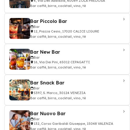
4, Via Dell Abbazia, 40069 ZOLA PREDOSA
Bar caffè, birra, cocktail, vino, tè
Bar Piccolo Bar
Bar
12, Piazza Cesio, 17020 CALICE LIGURE
Bar caffè, birra, cocktail, vino, tè
Bar New Bar
Bar
16, Via Dei Pini, 65012 CEPAGATTI
Bar caffè, birra, cocktail, vino, tè
Bar Snack Bar
Bar
5397, S. Marco, 30124 VENEZIA
Bar caffè, birra, cocktail, vino, tè
Bar Nuovo Bar
Bar
132, Corso Garibaldi Giuseppe, 15048 VALENZA
Bar caffè, birra, cocktail, vino, tè