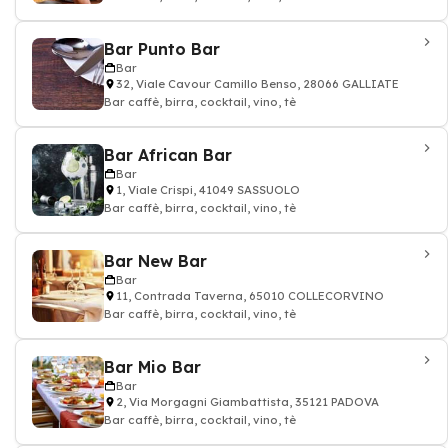
Bar Punto Bar
Bar
32, Viale Cavour Camillo Benso, 28066 GALLIATE
Bar caffè, birra, cocktail, vino, tè
Bar African Bar
Bar
1, Viale Crispi, 41049 SASSUOLO
Bar caffè, birra, cocktail, vino, tè
Bar New Bar
Bar
11, Contrada Taverna, 65010 COLLECORVINO
Bar caffè, birra, cocktail, vino, tè
Bar Mio Bar
Bar
2, Via Morgagni Giambattista, 35121 PADOVA
Bar caffè, birra, cocktail, vino, tè