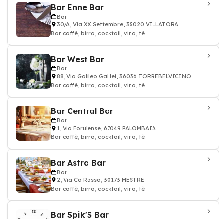
Bar Enne Bar
Bar
30/A, Via XX Settembre, 35020 VILLATORA
Bar caffè, birra, cocktail, vino, tè
Bar West Bar
Bar
88, Via Galileo Galilei, 36036 TORREBELVICINO
Bar caffè, birra, cocktail, vino, tè
Bar Central Bar
Bar
1, Via Forulense, 67049 PALOMBAIA
Bar caffè, birra, cocktail, vino, tè
Bar Astra Bar
Bar
2, Via Ca Rossa, 30173 MESTRE
Bar caffè, birra, cocktail, vino, tè
Bar Spik'S Bar