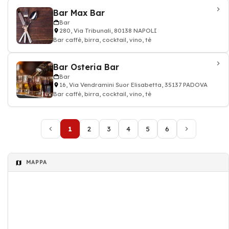
Bar Max Bar
Bar
280, Via Tribunali, 80138 NAPOLI
Bar caffè, birra, cocktail, vino, tè
Bar Osteria Bar
Bar
16, Via Vendramini Suor Elisabetta, 35137 PADOVA
Bar caffè, birra, cocktail, vino, tè
1
2
3
4
5
6
MAPPA