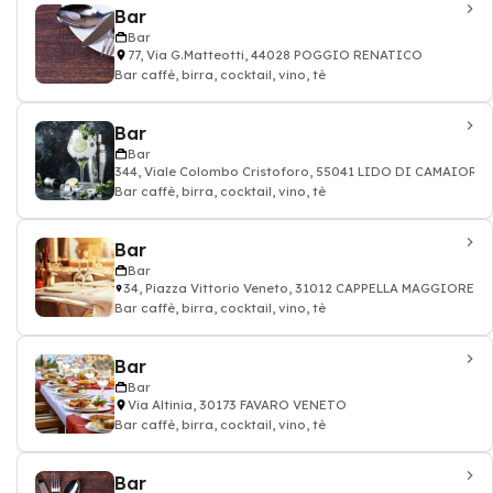
Bar
Bar
77, Via G.Matteotti, 44028 POGGIO RENATICO
Bar caffè, birra, cocktail, vino, tè
Bar
Bar
344, Viale Colombo Cristoforo, 55041 LIDO DI CAMAIORE
Bar caffè, birra, cocktail, vino, tè
Bar
Bar
34, Piazza Vittorio Veneto, 31012 CAPPELLA MAGGIORE
Bar caffè, birra, cocktail, vino, tè
Bar
Bar
Via Altinia, 30173 FAVARO VENETO
Bar caffè, birra, cocktail, vino, tè
Bar