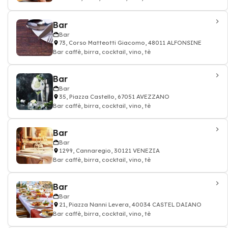
Bar
Bar
73, Corso Matteotti Giacomo, 48011 ALFONSINE
Bar caffè, birra, cocktail, vino, tè
Bar
Bar
35, Piazza Castello, 67051 AVEZZANO
Bar caffè, birra, cocktail, vino, tè
Bar
Bar
1299, Cannaregio, 30121 VENEZIA
Bar caffè, birra, cocktail, vino, tè
Bar
Bar
21, Piazza Nanni Levera, 40034 CASTEL DAIANO
Bar caffè, birra, cocktail, vino, tè