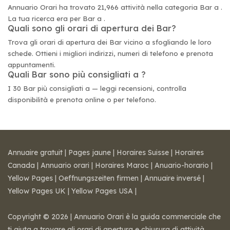
Annuario Orari ha trovato 21,966 attività nella categoria Bar a .
La tua ricerca era per Bar a .
Quali sono gli orari di apertura dei Bar?
Trova gli orari di apertura dei Bar vicino a sfogliando le loro
schede. Ottieni i migliori indirizzi, numeri di telefono e prenota
appuntamenti.
Quali Bar sono più consigliati a ?
I 30 Bar più consigliati a — leggi recensioni, controlla
disponibilità e prenota online o per telefono.
Annuaire gratuit
|
Pages jaune
|
Horaires Suisse
|
Horaires
Canada
|
Annuario orari
|
Horaires Maroc
|
Anuario-horario
|
Yellow Pages
|
Oeffnungszeiten firmen
|
Annuaire inversé
|
Yellow Pages UK
|
Yellow Pages USA
|
Copyright © 2026 | Annuario Orari è la guida commerciale che
ti aiuta a trovare gli orari di apertura e chiusura di attività