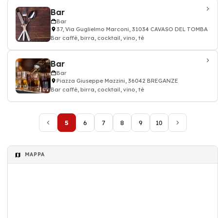
Bar
Bar
37, Via Guglielmo Marconi, 31034 CAVASO DEL TOMBA
Bar caffè, birra, cocktail, vino, tè
Bar
Bar
Piazza Giuseppe Mazzini, 36042 BREGANZE
Bar caffè, birra, cocktail, vino, tè
5
6
7
8
9
10
MAPPA