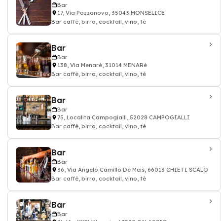
Bar
17, Via Pozzonovo, 35043 MONSELICE
Bar caffè, birra, cocktail, vino, tè
Bar
Bar
138, Via Menarè, 31014 MENARè
Bar caffè, birra, cocktail, vino, tè
Bar
Bar
75, Localita Campogialli, 52028 CAMPOGIALLI
Bar caffè, birra, cocktail, vino, tè
Bar
Bar
36, Via Angelo Camillo De Meis, 66013 CHIETI SCALO
Bar caffè, birra, cocktail, vino, tè
Bar
Bar