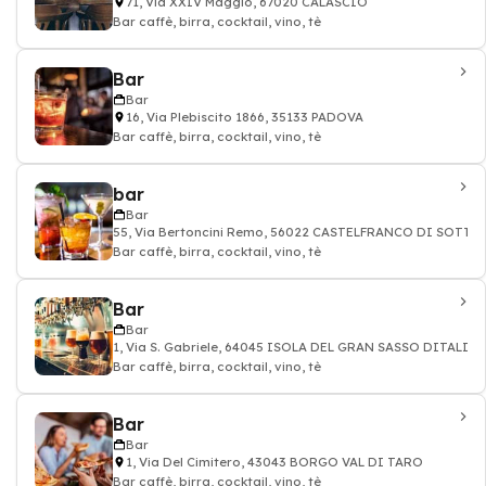
71, Via XXIV Maggio, 67020 CALASCIO
Bar caffè, birra, cocktail, vino, tè
Bar
Bar
16, Via Plebiscito 1866, 35133 PADOVA
Bar caffè, birra, cocktail, vino, tè
bar
Bar
55, Via Bertoncini Remo, 56022 CASTELFRANCO DI SOTTO
Bar caffè, birra, cocktail, vino, tè
Bar
Bar
1, Via S. Gabriele, 64045 ISOLA DEL GRAN SASSO DITALIA
Bar caffè, birra, cocktail, vino, tè
Bar
Bar
1, Via Del Cimitero, 43043 BORGO VAL DI TARO
Bar caffè, birra, cocktail, vino, tè