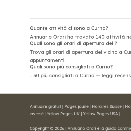
Quante attività ci sono a Curno?
Annuario Orari ha trovato 140 attività ne
Quali sono gli orari di apertura dei ?
Trova gli orari di apertura dei vicino a Cu
appuntamenti.
Quali sono più consigliati a Curno?
I 30 più consigliati a Curno — leggi recens
Annuaire gratuit
|
Pages jaune
|
Horaires Suisse
|
Ho
inversé
|
Yellow Pages UK
|
Yellow Pages USA
|
Copyright © 2026 | Annuario Orari è la guida commerci