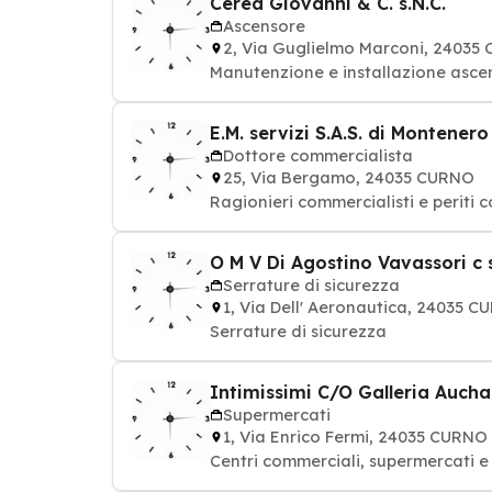
Cerea Giovanni & C. s.N.C.
Ascensore
2, Via Guglielmo Marconi, 24035
Manutenzione e installazione asce
E.M. servizi S.A.S. di Montenero
Dottore commercialista
25, Via Bergamo, 24035 CURNO
Ragionieri commercialisti e periti 
O M V Di Agostino Vavassori c 
Serrature di sicurezza
1, Via Dell' Aeronautica, 24035 
Serrature di sicurezza
Intimissimi C/O Galleria Auch
Supermercati
1, Via Enrico Fermi, 24035 CURNO
Centri commerciali, supermercati 