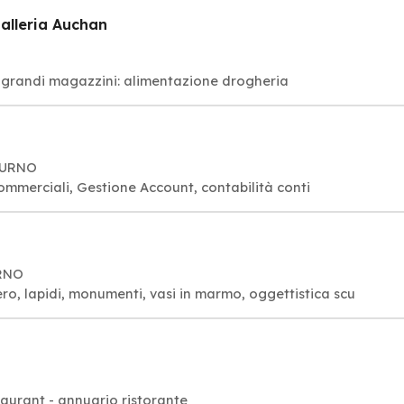
alleria Auchan
e grandi magazzini: alimentazione drogheria
 CURNO
commerciali, Gestione Account, contabilità conti
URNO
ero, lapidi, monumenti, vasi in marmo, oggettistica scu
taurant - annuario ristorante