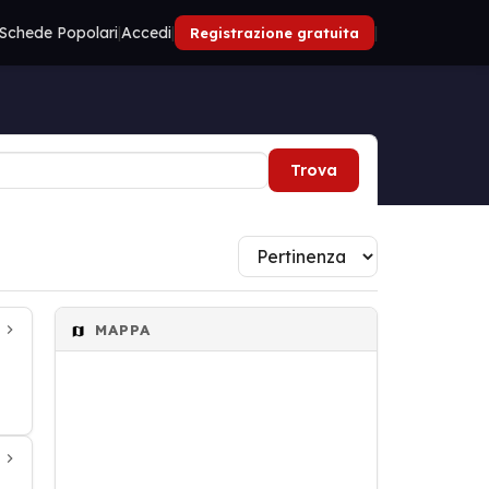
Schede Popolari
|
Accedi
|
|
Registrazione gratuita
Trova
MAPPA