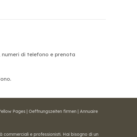
zi, numeri di telefono e prenota
fono.
Yellow Pages
|
Oeffnungszeiten firmen
|
Annuaire
tà commerciali e professionisti. Hai bisogno di un