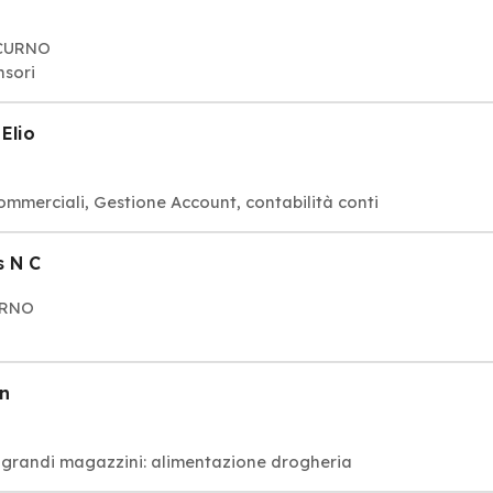
 CURNO
nsori
 Elio
commerciali, Gestione Account, contabilità conti
s N C
CURNO
an
e grandi magazzini: alimentazione drogheria