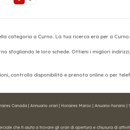
lla categoria a Curno. La tua ricerca era per a Curno.
rno sfogliando le loro schede. Ottieni i migliori indiriz
ioni, controlla disponibilità e prenota online o per tele
raires Canada
|
Annuario orari
|
Horaires Maroc
|
Anuario-horario
|
ale che ti aiuta a trovare gli orari di apertura e chiusura di attivi