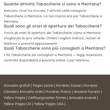
Quante attività Tabaccherie ci sono a Mentana?
Annuario Orari ha trovato 7 attività nella categoria
Tabaccherie a Mentana. La tua ricerca era per Tabaccherie a
Mentana.
Quali sono gli orari di apertura dei Tabaccherie?
Trova gli orari di apertura dei Tabaccherie vicino a Mentana
sfogliando le loro schede. Ottieni i migliori indirizzi, numeri di
telefono e prenota appuntamenti.
Quali Tabaccherie sono più consigliati a Mentana?
I 30 Tabaccherie più consigliati a Mentana — leggi recensioni,
controlla disponibilità e prenota online o per telefono.
Annuaire gratuit
|
Pages jaune
|
Horaires Suisse
|
Horaires
Canada
|
Annuario orari
|
Horaires Maroc
|
Anuario-horario
|
Yellow Pages
|
Oeffnungszeiten firmen
|
Annuaire inversé
|
Yellow Pages UK
|
Yellow Pages USA
|