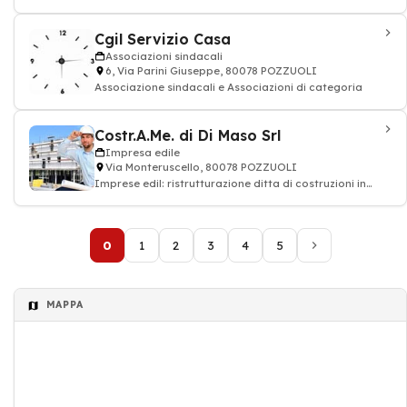
petrolio, Distribuzione carburanti GP
Cgil Servizio Casa
Associazioni sindacali
6, Via Parini Giuseppe, 80078 POZZUOLI
Associazione sindacali e Associazioni di categoria
Costr.A.Me. di Di Maso Srl
Impresa edile
Via Monteruscello, 80078 POZZUOLI
Imprese edil: ristrutturazione ditta di costruzioni in
città, impresa di costruzioni
0
1
2
3
4
5
MAPPA