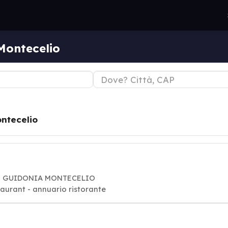
Montecelio
ntecelio
0012 GUIDONIA MONTECELIO
Ristoranti: pranzo, pasto, cena restaurant - annuario ristorante