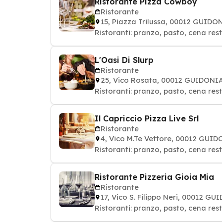
Ristorante Pizza Cowboy
Ristorante
15, Piazza Trilussa, 00012 GUI
Ristoranti: pranzo, pasto, cena res
L'Oasi Di Slurp
Ristorante
25, Vico Rosata, 00012 GUIDON
Ristoranti: pranzo, pasto, cena res
Il Capriccio Pizza Live Srl
Ristorante
4, Vico M.Te Vettore, 00012 GU
Ristoranti: pranzo, pasto, cena res
Ristorante Pizzeria Gioia Mia
Ristorante
17, Vico S. Filippo Neri, 00012
Ristoranti: pranzo, pasto, cena res