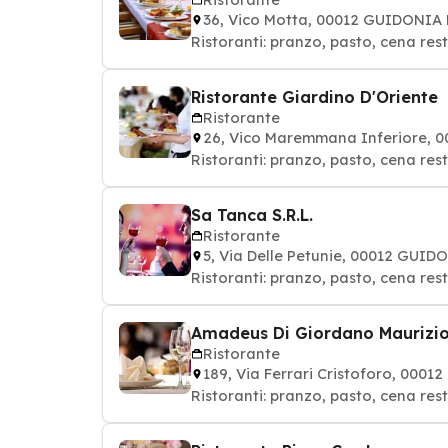
36, Vico Motta, 00012 GUIDONI
Ristoranti: pranzo, pasto, cena res
Ristorante Giardino D'Oriente
Ristorante
26, Vico Maremmana Inferiore,
Ristoranti: pranzo, pasto, cena res
Sa Tanca S.R.L.
Ristorante
5, Via Delle Petunie, 00012 GU
Amadeus Di Giordano Maurizio E
Ristorante
189, Via Ferrari Cristoforo, 00