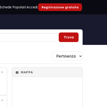
Schede Popolari
|
Accedi
|
|
Registrazione gratuita
Trova
MAPPA