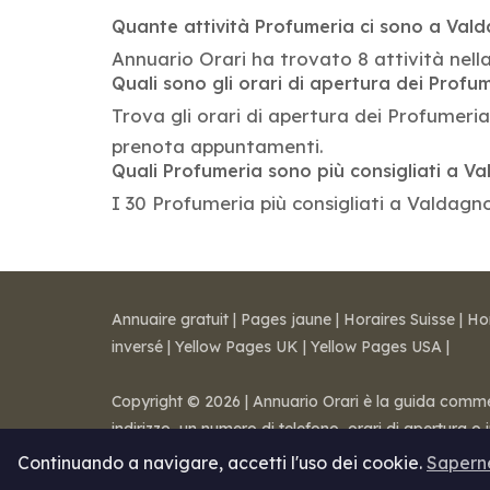
Quante attività Profumeria ci sono a Val
Annuario Orari ha trovato 8 attività nel
Quali sono gli orari di apertura dei Profu
Trova gli orari di apertura dei Profumeria 
prenota appuntamenti.
Quali Profumeria sono più consigliati a V
I 30 Profumeria più consigliati a Valdagno
Annuaire gratuit
|
Pages jaune
|
Horaires Suisse
|
Ho
inversé
|
Yellow Pages UK
|
Yellow Pages USA
|
Copyright © 2026 | Annuario Orari è la guida commerci
indirizzo, un numero di telefono, orari di apertura o
Note legali
-
Condizioni di vendita
-
Contatti
Continuando a navigare, accetti l'uso dei cookie.
Saperne