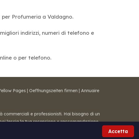
a per Profumeria a Valdagno.
igliori indirizzi, numeri di telefono e
nline o per telefono.
Yellow Pages
|
Oeffnungszeiten firmen
|
Annuaire
tà commerciali e professionisti. Hai bisogno di un
 — poi lascia la tua recensione e raccomandazione.
Accetta