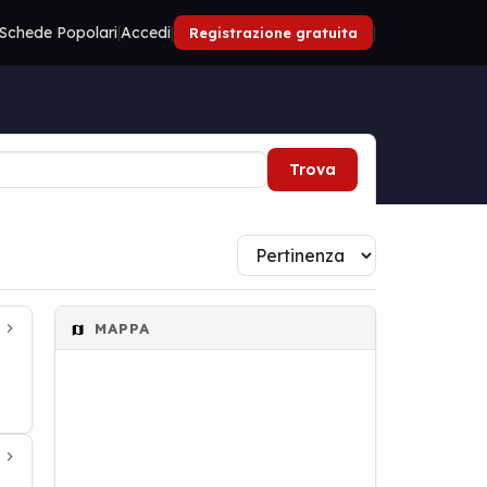
Schede Popolari
|
Accedi
|
|
Registrazione gratuita
Trova
MAPPA