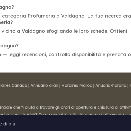
dagno?
la categoria Profumeria a Valdagno. La tua ricerca er
meria?
vicino a Valdagno sfogliando le loro schede. Ottieni i m
aldagno?
 — leggi recensioni, controlla disponibilità e prenota o
raires Canada
|
Annuario orari
|
Horaires Maroc
|
Anuario-horario
|
ale che ti aiuta a trovare gli orari di apertura e chiusura di attivi
 indicazioni stradali? Cerca per città, attività o nome dell'azienda
 di più