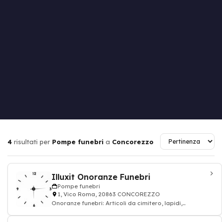
4
risultati per
Pompe funebri
a
Concorezzo
Illuxit Onoranze Funebri
Pompe funebri
1, Vico Roma, 20863 CONCOREZZO
Onoranze funebri: Articoli da cimitero, lapidi,
monumenti, vasi in marmo, oggettistica scu