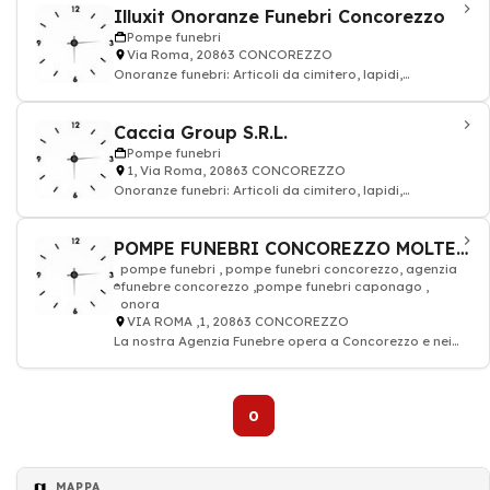
Illuxit Onoranze Funebri Concorezzo
Pompe funebri
Via Roma, 20863 CONCOREZZO
Onoranze funebri: Articoli da cimitero, lapidi,
monumenti, vasi in marmo, oggettistica scu
Caccia Group S.R.L.
Pompe funebri
1, Via Roma, 20863 CONCOREZZO
Onoranze funebri: Articoli da cimitero, lapidi,
monumenti, vasi in marmo, oggettistica scu
POMPE FUNEBRI CONCOREZZO MOLTENI SRL
pompe funebri , pompe funebri concorezzo, agenzia
funebre concorezzo ,pompe funebri caponago ,
onora
VIA ROMA ,1, 20863 CONCOREZZO
La nostra Agenzia Funebre opera a Concorezzo e nei
comuni limitrofi .Si offrono servizi fu
0
MAPPA