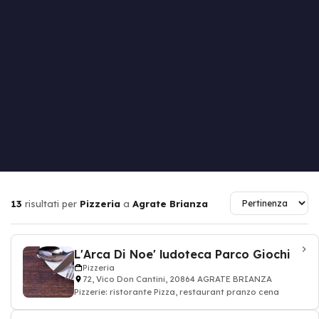
13
risultati per
Pizzeria
a
Agrate Brianza
L'Arca Di Noe' ludoteca Parco Giochi
Pizzeria
72, Vico Don Cantini, 20864 AGRATE BRIANZA
Pizzerie: ristorante Pizza, restaurant pranzo cena