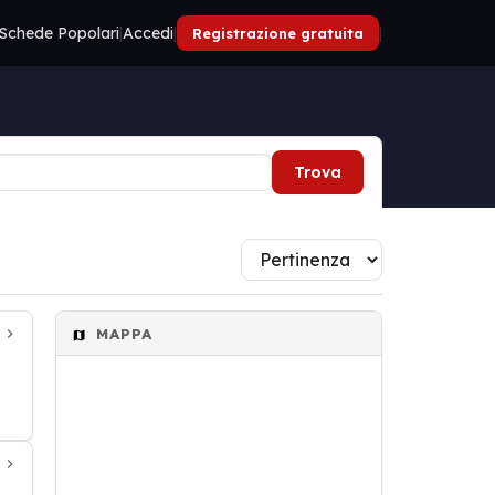
Schede Popolari
|
Accedi
|
|
Registrazione gratuita
Trova
MAPPA