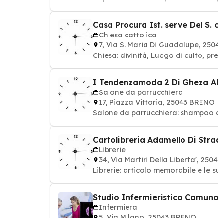
Casa Procura Ist. serve Del S. 
Chiesa cattolica
7, Via S. Maria Di Guadalupe, 25
Chies
I Tendenzamoda 2 Di Gheza Ale
Salone da parrucchiera
17, Piazza Vittoria, 25043 BRENO
Salone da parrucchiera: shampoo col
Cartolibreria Adamello Di Stra
Librerie
34, Via Martiri Della Liberta', 25
Librerie: articolo memorabile e le su
Studio Infermieristico Camuno D
Infermiera
5, Via Milano, 25043 BRENO