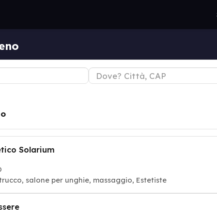
reno
no
etico Solarium
O
o, trucco, salone per unghie, massaggio, Estetiste
ssere