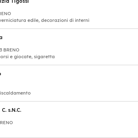
rizia Tigossi
BRENO
erniciatura edile, decorazioni di interni
a
43 BRENO
orsi e giocate, sigaretta
o
riscaldamento
C. s.N.C.
 BRENO