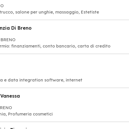
NO
o, trucco, salone per unghie, massaggio, Estetiste
nzia Di Breno
43 BRENO
armio: finanziamenti, conto bancario, carta di credito
 e data integration software, internet
i Vanessa
 BRENO
nia, Profumeria cosmetici