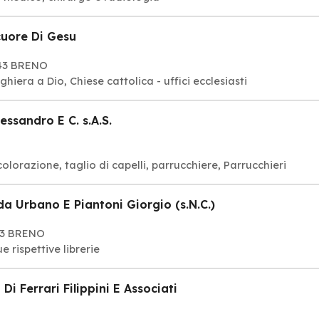
cuore Di Gesu
043 BRENO
a: divinità, Luogo di culto, preghiera a Dio, Chiese cattolica - uffici ecclesiasti
ssandro E C. s.A.S.
orazione, taglio di capelli, parrucchiere, Parrucchieri
da Urbano E Piantoni Giorgio (s.N.C.)
043 BRENO
e rispettive librerie
i Ferrari Filippini E Associati