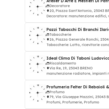
Atelier D'Arte E Mestieri Di Pat
Decoratore
20, Piazza Sant'Antonio, 25043 
Decoratore: manutenzione edifici, v
Pazzi Tabacchi Di Branchi Ilari
Tabaccherie
26, Piazza Generale Ronchi, 250
Tabaccherie: Lotto, ricevitorie conc
Ideal Clima Di Taboni Ludovic
Riscaldamento
Via Re, 19, 25043 BRENO
manutenzione radiatore, impianti 
Profumeria Felter Di Rebaioli & 
Profumo
79, Via Giuseppe Mazzini, 25043
Profumi, Profumerie, Profumo