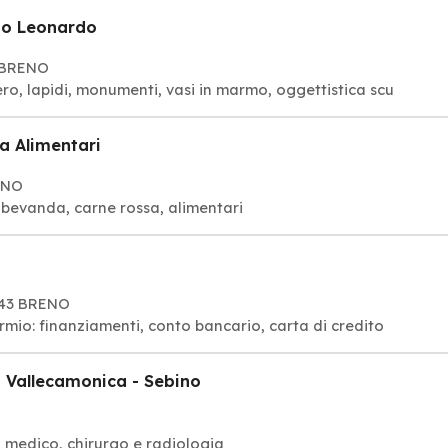
no Leonardo
3 BRENO
ero, lapidi, monumenti, vasi in marmo, oggettistica scu
a Alimentari
RENO
i, bevanda, carne rossa, alimentari
5043 BRENO
armio: finanziamenti, conto bancario, carta di credito
i Vallecamonica - Sebino
, medico, chirurgo e radiologia