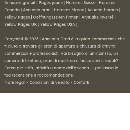
Annuaire gratuit
|
Pages jaune
|
Horaires Suisse
|
Horaires
Canada
|
Annuario orari
|
Horaires Maroc
|
Anuario-horario
|
Yellow Pages
|
Oeffnungszeiten firmen
|
Annuaire inversé
|
Yellow Pages UK
|
Yellow Pages USA
|
Copyright © 2026 | Annuario Orari è la guida commerciale che
ti aiuta a trovare gli orari di apertura e chiusura di attività
commerciali e professionisti. Hai bisogno di un indirizzo, un
numero di telefono, orari di apertura o indicazioni stradali?
Cerca per città, attività o nome dell'azienda — poi lascia la
tua recensione e raccomandazione.
Note legali
-
Condizioni di vendita
-
Contatti