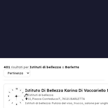
401
risultati per
Istituti di bellezza
a
Barletta
Istituto Di Bellezza Karina Di Vaccariello 
Istituti di bellezza
11, Piazza Conteduca F., 76121 BARLETTA
Istituti di bellezza: Pulizia del viso, trucco, salone per ung