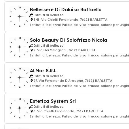
Bellessere Di Daluiso Raffaella
Istituti di bellezza
5/B, Via Chieffi Ferdinando, 76121 BARLETTA
Istituti di bellezza: Pulizia del viso, trucco, salone per ung
Solo Beauty Di Solofrizzo Nicola
Istituti di bellezza
9, Via Dei Melograni, 76121 BARLETTA
Istituti di bellezza: Pulizia del viso, trucco, salone per ung
Al.Mar S.R.L.
Istituti di bellezza
27, Via Ferdinando D'Aragona, 76121 BARLETTA
Istituti di bellezza: Pulizia del viso, trucco, salone per ung
Estetica System Srl
Istituti di bellezza
6, Via Chieffi Ferdinando, 76121 BARLETTA
Istituti di bellezza: Pulizia del viso, trucco, salone per ung