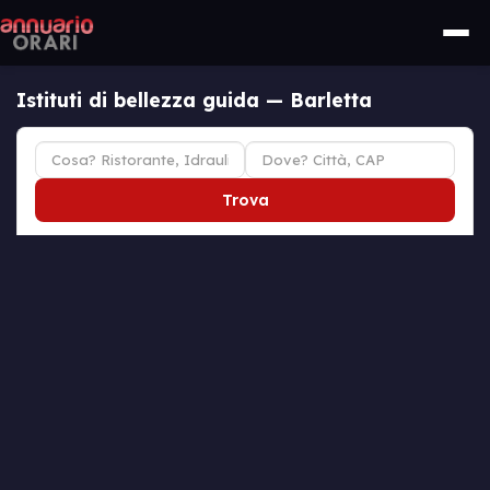
Istituti di bellezza guida — Barletta
Trova