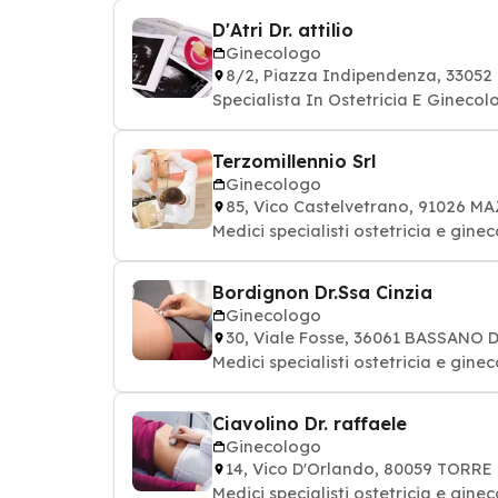
D'Atri Dr. attilio
Ginecologo
8/2, Piazza Indipendenza, 3305
Specialista In Ostetricia E Ginecol
Terzomillennio Srl
Ginecologo
85, Vico Castelvetrano, 91026 
Medici specialisti ostetricia e gine
Bordignon Dr.Ssa Cinzia
Ginecologo
30, Viale Fosse, 36061 BASSANO
Medici specialisti ostetricia e gine
Ciavolino Dr. raffaele
Ginecologo
14, Vico D'Orlando, 80059 TORR
Medici specialisti ostetricia e gine