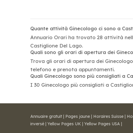
Quante attività Ginecologo ci sono a Cast
Annuario Orari ha trovato 28 attività nel
Castiglione Del Lago.
Quali sono gli orari di apertura dei Ginec
Trova gli orari di apertura dei Ginecologo 
telefono e prenota appuntamenti.
Quali Ginecologo sono più consigliati a C
I 30 Ginecologo più consigliati a Castiglio
Annuaire gratuit
|
Pages jaune
|
Horaires Suisse
|
Ho
inversé
|
Yellow Pages UK
|
Yellow Pages USA
|