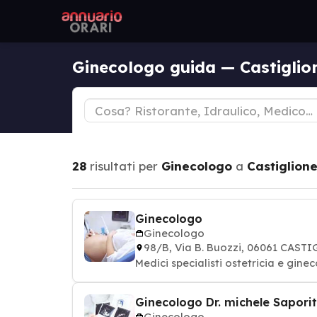
Ginecologo guida — Castiglio
28
risultati per
Ginecologo
a
Castiglion
Ginecologo
Ginecologo
98/B, Via B. Buozzi, 06061 CAS
Medici specialisti ostetricia e gine
Ginecologo Dr. michele Sapori
Ginecologo