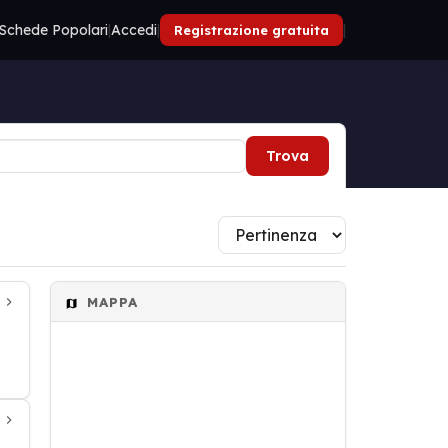
Schede Popolari
|
Accedi
|
|
Registrazione gratuita
Trova
MAPPA