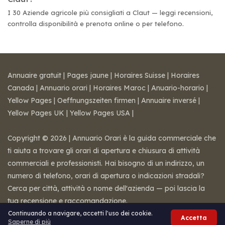
I 30 Aziende agricole più consigliati a Claut — leggi recensioni,
controlla disponibilità e prenota online o per telefono.
Annuaire gratuit
|
Pages jaune
|
Horaires Suisse
|
Horaires
Canada
|
Annuario orari
|
Horaires Maroc
|
Anuario-horario
|
Yellow Pages
|
Oeffnungszeiten firmen
|
Annuaire inversé
|
Yellow Pages UK
|
Yellow Pages USA
|
Copyright © 2026 | Annuario Orari è la guida commerciale che
ti aiuta a trovare gli orari di apertura e chiusura di attività
commerciali e professionisti. Hai bisogno di un indirizzo, un
numero di telefono, orari di apertura o indicazioni stradali?
Cerca per città, attività o nome dell'azienda — poi lascia la
tua recensione e raccomandazione.
Note legali
-
Condizioni di vendita
-
Contatti
Continuando a navigare, accetti l'uso dei cookie.
Accetta
Saperne di più