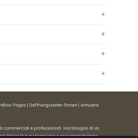
Yellow Pages
|
Oeffnungszeiten firmen
|
Annuaire
tà commerciali e professionisti. Hai bisogno di un
 — poi lascia la tua recensione e raccomandazione.