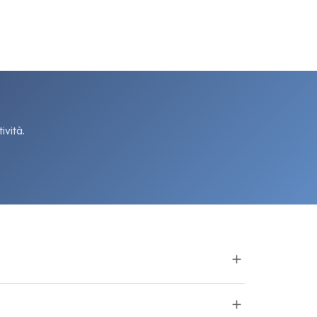
ività.