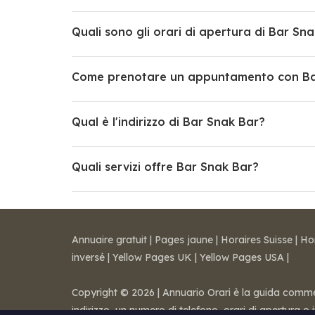
Quali sono gli orari di apertura di Bar Sn
Come prenotare un appuntamento con Ba
Qual è l'indirizzo di Bar Snak Bar?
Quali servizi offre Bar Snak Bar?
Annuaire gratuit
|
Pages jaune
|
Horaires Suisse
|
Ho
inversé
|
Yellow Pages UK
|
Yellow Pages USA
|
Copyright © 2026 | Annuario Orari è la guida commerci
indirizzo, un numero di telefono, orari di apertura o