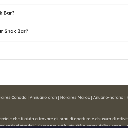
ak Bar?
r Snak Bar?
raires Canada
|
Annuario orari
|
Horaires Maroc
|
Anuario-horario
|
ale che ti aiuta a trovare gli orari di apertura e chiusura di attivi
 indicazioni stradali? Cerca per città, attività o nome dell'azienda