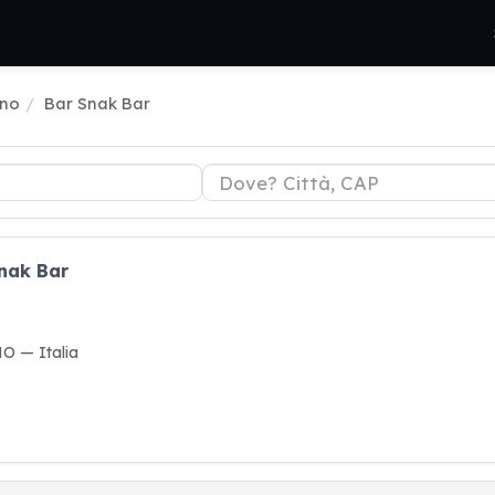
ino
Bar Snak Bar
Snak Bar
O — Italia