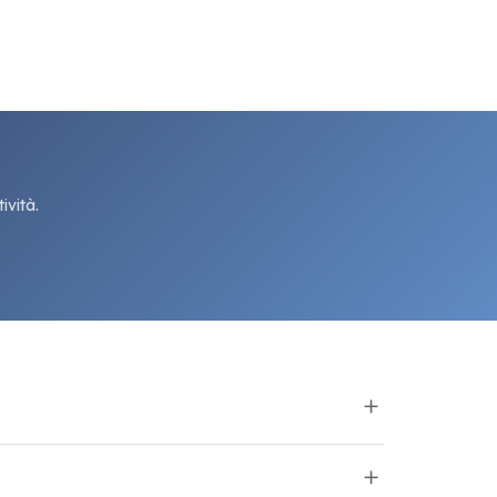
ività.