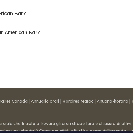
erican Bar?
r American Bar?
raires Canada
|
Annuario orari
|
Horaires Maroc
|
Anuario-horario
|
ale che ti aiuta a trovare gli orari di apertura e chiusura di attivi
 indicazioni stradali? Cerca per città, attività o nome dell'azienda