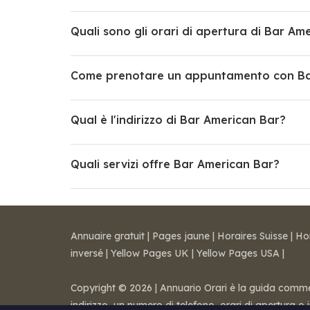
Quali sono gli orari di apertura di Bar Am
Come prenotare un appuntamento con Ba
Qual è l'indirizzo di Bar American Bar?
Quali servizi offre Bar American Bar?
Annuaire gratuit
|
Pages jaune
|
Horaires Suisse
|
Ho
inversé
|
Yellow Pages UK
|
Yellow Pages USA
|
Copyright © 2026 | Annuario Orari è la guida commerci
indirizzo, un numero di telefono, orari di apertura o