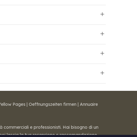
Yellow Pages
|
Oeffnungszeiten firmen
|
Annuaire
tà commerciali e professionisti. Hai bisogno di un
 — poi lascia la tua recensione e raccomandazione.