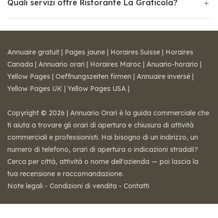
Quali servizi offre Ristorante La Graticola?
Annuaire gratuit
|
Pages jaune
|
Horaires Suisse
|
Horaires
Canada
|
Annuario orari
|
Horaires Maroc
|
Anuario-horario
|
Yellow Pages
|
Oeffnungszeiten firmen
|
Annuaire inversé
|
Yellow Pages UK
|
Yellow Pages USA
|
Copyright © 2026 | Annuario Orari è la guida commerciale che
ti aiuta a trovare gli orari di apertura e chiusura di attività
commerciali e professionisti. Hai bisogno di un indirizzo, un
numero di telefono, orari di apertura o indicazioni stradali?
Cerca per città, attività o nome dell'azienda — poi lascia la
tua recensione e raccomandazione.
Note legali
-
Condizioni di vendita
-
Contatti