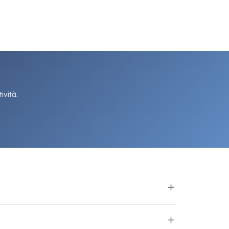
ività.