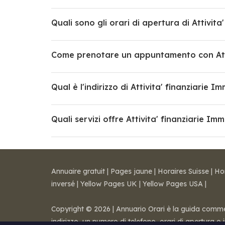
Quali sono gli orari di apertura di Attivita
Come prenotare un appuntamento con Attiv
Qual è l'indirizzo di Attivita' finanziarie Im
Quali servizi offre Attivita' finanziarie Imm
Annuaire gratuit
|
Pages jaune
|
Horaires Suisse
|
Ho
inversé
|
Yellow Pages UK
|
Yellow Pages USA
|
Copyright © 2026 | Annuario Orari è la guida commerci
indirizzo, un numero di telefono, orari di apertura o