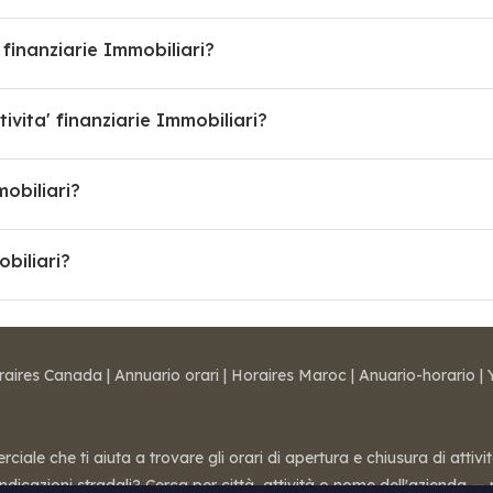
' finanziarie Immobiliari?
ita' finanziarie Immobiliari?
mobiliari?
obiliari?
raires Canada
|
Annuario orari
|
Horaires Maroc
|
Anuario-horario
|
ale che ti aiuta a trovare gli orari di apertura e chiusura di attivi
 indicazioni stradali? Cerca per città, attività o nome dell'azienda