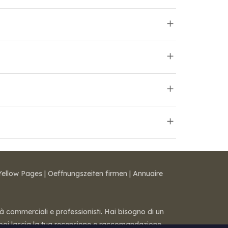
Yellow Pages
|
Oeffnungszeiten firmen
|
Annuaire
tà commerciali e professionisti. Hai bisogno di un
 — poi lascia la tua recensione e raccomandazione.