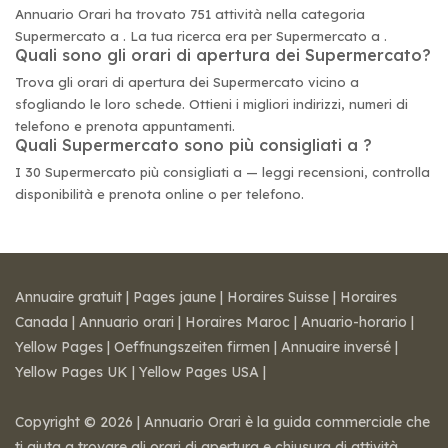
Annuario Orari ha trovato 751 attività nella categoria
Supermercato a . La tua ricerca era per Supermercato a .
Quali sono gli orari di apertura dei Supermercato?
Trova gli orari di apertura dei Supermercato vicino a
sfogliando le loro schede. Ottieni i migliori indirizzi, numeri di
telefono e prenota appuntamenti.
Quali Supermercato sono più consigliati a ?
I 30 Supermercato più consigliati a — leggi recensioni, controlla
disponibilità e prenota online o per telefono.
Annuaire gratuit
|
Pages jaune
|
Horaires Suisse
|
Horaires
Canada
|
Annuario orari
|
Horaires Maroc
|
Anuario-horario
|
Yellow Pages
|
Oeffnungszeiten firmen
|
Annuaire inversé
|
Yellow Pages UK
|
Yellow Pages USA
|
Copyright © 2026 | Annuario Orari è la guida commerciale che
ti aiuta a trovare gli orari di apertura e chiusura di attività