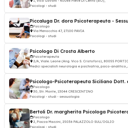
1, Vico Govoni - 40066 Pieve Di Cento (BO),
Psicologi - studi
Psicologo
Via Menocchio 47, 27100 PAVIA
Psicologi - studi
Psicologo Di Crosta Alberto
Psicoterapeuta
2/A, Viale. Leone (Ang. Vico S. Cristoforo), 80055 PORTI
Medici specialisti neurologia e psichiatria, psico-analitico,
medico
Psicologo
30, Str. Monte, 13044 CRESCENTINO
Psicologi - studi - sessuologia
Psicologo
2, Piazza Mazzini, 25036 PALAZZOLO SULL'OGLIO
Psicologi - studi