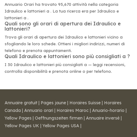
Annuario Orari ha trovato 95,670 attività nella categoria
Idraulico e lattonieri a . La tua ricerca era per Idraulico e
lattonieri a .
Quali sono gli orari di apertura dei Idraulico e
lattonieri?
Trova gli orari di apertura dei Idraulico e lattonieri vicino a
sfogliando le loro schede. Ottieni i migliori indirizzi, numeri di
telefono e prenota appuntamenti.
Quali Idraulico e lattonieri sono più consigliati a ?
I 30 Idraulico e lattonieri più consigliati a — leggi recensioni,
controlla disponibilità e prenota online o per telefono.
Annuaire gratuit
|
Pages jaune
|
Horaires Suisse
|
Horaires
Canada
|
Annuario orari
|
Horaires Maroc
|
Anuario-horario
|
Yellow Pages
|
Oeffnungszeiten firmen
|
Annuaire inversé
|
Yellow Pages UK
|
Yellow Pages USA
|