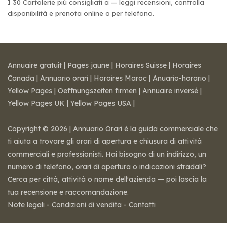
I 30 Cartolerie più consigliati a — leggi recensioni, controlla
disponibilità e prenota online o per telefono.
Annuaire gratuit
|
Pages jaune
|
Horaires Suisse
|
Horaires
Canada
|
Annuario orari
|
Horaires Maroc
|
Anuario-horario
|
Yellow Pages
|
Oeffnungszeiten firmen
|
Annuaire inversé
|
Yellow Pages UK
|
Yellow Pages USA
|
Copyright © 2026 | Annuario Orari è la guida commerciale che
ti aiuta a trovare gli orari di apertura e chiusura di attività
commerciali e professionisti. Hai bisogno di un indirizzo, un
numero di telefono, orari di apertura o indicazioni stradali?
Cerca per città, attività o nome dell'azienda — poi lascia la
tua recensione e raccomandazione.
Note legali
-
Condizioni di vendita
-
Contatti