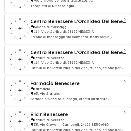
Via Vittorio Veneto 5, 21016 LUINO
Terapista di Riflessologia
Facciale/Plantare/Reiki/Cromoterapia/Counseling
Centro Benessere L'Orchidea Del Benessere
Salone di massaggi
114, Vico Garibaldi, 98122 MESSINA
Salone di massaggi: rilassamento, body scrub,
miorilassante, massaggio rilassante
Centro Benessere L'Orchidea Del Benessere
Istituti di bellezza
114, Vico Garibaldi, 98122 MESSINA
Istituti di bellezza: Pulizia del viso, trucco, salone per
unghie, massaggio, Estetiste
Farmacia Benessere
Farmacia
63, Via Statale,
Farmacie: vendita di droga, crema idratante,
farmacista
Elisir Benessere
Istituti di bellezza
35, Via Giovanni Carnovali, 24126 BERGAMO
Istituti di bellezza: Pulizia del viso, trucco, salone per