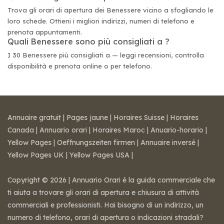
Trova gli orari di apertura dei Benessere vicino a sfogliando le
loro schede. Ottieni i migliori indirizzi, numeri di telefono e
prenota appuntamenti.
Quali Benessere sono più consigliati a ?
I 30 Benessere più consigliati a — leggi recensioni, controlla
disponibilità e prenota online o per telefono.
Annuaire gratuit
|
Pages jaune
|
Horaires Suisse
|
Horaires
Canada
|
Annuario orari
|
Horaires Maroc
|
Anuario-horario
|
Yellow Pages
|
Oeffnungszeiten firmen
|
Annuaire inversé
|
Yellow Pages UK
|
Yellow Pages USA
|
Copyright © 2026 | Annuario Orari è la guida commerciale che
ti aiuta a trovare gli orari di apertura e chiusura di attività
commerciali e professionisti. Hai bisogno di un indirizzo, un
numero di telefono, orari di apertura o indicazioni stradali?