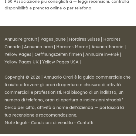
I 30 Associazione più consigliati a — leggi recensioni, controlla
disponibilità e prenota online o per telefono.
Annuaire gratuit
|
Pages jaune
|
Horaires Suisse
|
Horaires
Canada
|
Annuario orari
|
Horaires Maroc
|
Anuario-horario
|
Yellow Pages
|
Oeffnungszeiten firmen
|
Annuaire inversé
|
Yellow Pages UK
|
Yellow Pages USA
|
Copyright © 2026 | Annuario Orari è la guida commerciale che
ti aiuta a trovare gli orari di apertura e chiusura di attività
commerciali e professionisti. Hai bisogno di un indirizzo, un
numero di telefono, orari di apertura o indicazioni stradali?
Cerca per città, attività o nome dell'azienda — poi lascia la
tua recensione e raccomandazione.
Note legali
-
Condizioni di vendita
-
Contatti