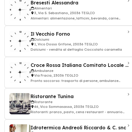
Bresesti Alessandra
Alimentari
3, Via S. Sebastiano, 23036 TEGLIO
Alimentari: alimentazione, latticini, bevanda, carne
rossa, alimentari
Il Vecchio Forno
Dolciumi
1, Vico Dosso Grifone, 23036 TEGLIO
Dolciumi - vendita al dettaglio Cioccolato caramella
Croce Rossa Italiana Comitato Locale Di Sondrio
Ambulanze
Via Fracia, 23036 TEGLIO
Pronto soccorso: trasporto di persone, ambulanze
paramedico
Ristorante Tunina
Ristorante
46, Vico Sommasassa, 23036 TEGLIO
Ristoranti: pranzo, pasto, cena restaurant - annuario
ristorante
Idrotermica Andreoli Riccardo & C. snc