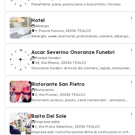
Panetteria: pane, pasticcerie o biscottifici, fornaio
Hotel
Albergo
9, Piazza Funivia, 23036 TEGLIO
Alberghi: week-end hotel, prenotando camere, albergo
ressort, Albergo
Ascar Severino Onoranze Funebri
Pompe funebri
24, Via Milano, 23036 TEGLIO
Onoranze funebri: Articoli da cimitero, lapidi, monumenti,
vasi in marmo, oggettistica scu
Ristorante San Pietro
Ristorante
2, Via Pruneri, 23036 TEGLIO
Ristoranti: pranzo, pasto, cena restaurant - annuario
ristorante
Baita Del Sole
Impresa edile
1, Via Prato Valentino, 23036 TEGLIO
Imprese edil: ristrutturazione ditta di costruzioni in città,