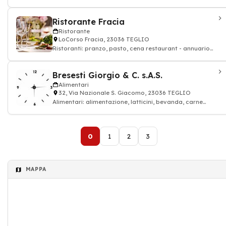
impresa di costruzioni
Ristorante Fracia
Ristorante
LoCorso Fracia, 23036 TEGLIO
Ristoranti: pranzo, pasto, cena restaurant - annuario
ristorante
Bresesti Giorgio & C. s.A.S.
Alimentari
32, Via Nazionale S. Giacomo, 23036 TEGLIO
Alimentari: alimentazione, latticini, bevanda, carne
rossa, alimentari
0
1
2
3
MAPPA