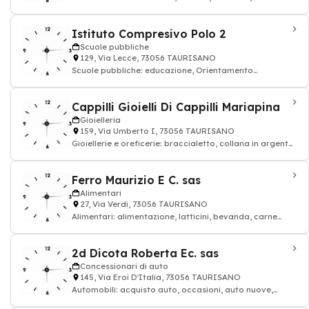
rossa, alimentari
Istituto Compresivo Polo 2
Scuole pubbliche
129, Via Lecce, 73056 TAURISANO
Scuole pubbliche: educazione, Orientamento
scolastico, professore
Cappilli Gioielli Di Cappilli Mariapina
Gioielleria
159, Via Umberto I, 73056 TAURISANO
Gioiellerie e oreficerie: braccialetto, collana in argento,
Anello in oro
Ferro Maurizio E C. sas
Alimentari
27, Via Verdi, 73056 TAURISANO
Alimentari: alimentazione, latticini, bevanda, carne
rossa, alimentari
2d Dicota Roberta Ec. sas
Concessionari di auto
145, Via Eroi D'Italia, 73056 TAURISANO
Automobili: acquisto auto, occasioni, auto nuove,
occasioni, veicoli