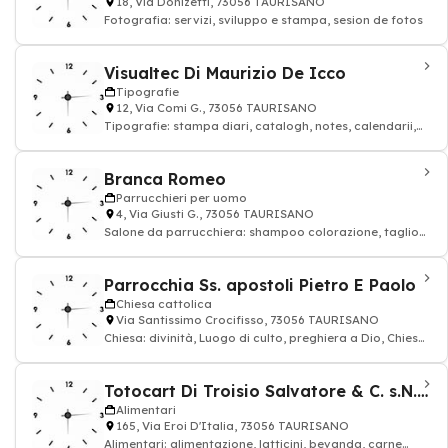
18, Via Donizetti, 73056 TAURISANO
Fotografia: servizi, sviluppo e stampa, sesion de fotos
Visualtec Di Maurizio De Icco
Tipografie
12, Via Comi G., 73056 TAURISANO
Tipografie: stampa diari, catalogh, notes, calendarii,
libri e planning
Branca Romeo
Parrucchieri per uomo
4, Via Giusti G., 73056 TAURISANO
Salone da parrucchiera: shampoo colorazione, taglio
di capelli, parrucchiere e Parrucchier
Parrocchia Ss. apostoli Pietro E Paolo
Chiesa cattolica
Via Santissimo Crocifisso, 73056 TAURISANO
Chiesa: divinità, Luogo di culto, preghiera a Dio, Chiese
cattolica - servizi parrocchia
Totocart Di Troisio Salvatore & C. s.N.C.
Alimentari
165, Via Eroi D'Italia, 73056 TAURISANO
Alimentari: alimentazione, latticini, bevanda, carne