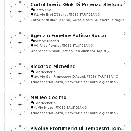
Cartolibreria Gluk Di Potenza Stefano
Cartolerie
52, Via Eroi D'Italia, 73056 TAURISANO
Cartoleria: diari, penne, Borse e zaini, quaderni e foglie
Agenzia Funebre Patisso Rocco
Pompe funebri
90, Vico Poerio, 73056 TAURISANO
Onoranze funebri: Articoli da cimitero, lapidi,
monumenti, vasi in marmo, oggettistica scu
Riccardo Michelina
Tabaccherie
26, Via San Francesco D'Assisi, 73056 TAURISANO
Tabaccherie: Lotto, ricevitorie concorsi e giocate,
sigaretta
Melileo Cosima
Tabaccherie
8, Via Nizza, 73056 TAURISANO
Tabaccherie: Lotto, ricevitorie concorsi e giocate,
sigaretta
Pivoine Profumeria Di Tempesta Tamara