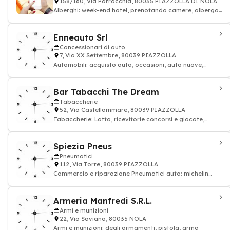
158/160, Via Parrocchia, 80035 PIAZZOLLA DI NOLA
Alberghi: week-end hotel, prenotando camere, albergo
ressort, Albergo
Enneauto Srl
Concessionari di auto
7, Via XX Settembre, 80039 PIAZZOLLA
Automobili: acquisto auto, occasioni, auto nuove,
occasioni, veicoli
Bar Tabacchi The Dream
Tabaccherie
52, Via Castellammare, 80039 PIAZZOLLA
Tabaccherie: Lotto, ricevitorie concorsi e giocate,
sigaretta
Spiezia Pneus
Pneumatici
112, Via Torre, 80039 PIAZZOLLA
Commercio e riparazione Pneumatici auto: michelin
brisgestone pirelli, good year - riparaz
Armeria Manfredi S.R.L.
Armi e munizioni
22, Via Saviano, 80035 NOLA
Armi e munizioni: degli armamenti, pistola, arma