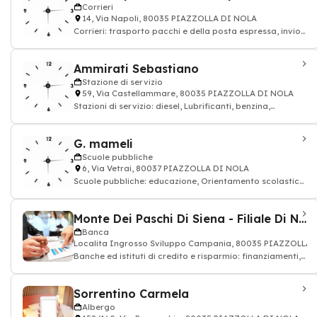
Corrieri
14, Via Napoli, 80035 PIAZZOLLA DI NOLA
Corrieri: trasporto pacchi e della posta espressa, invio
delle lettere
Ammirati Sebastiano
Stazione di servizio
59, Via Castellammare, 80035 PIAZZOLLA DI NOLA
Stazioni di servizio: diesel, Lubrificanti, benzina,
petrolio, Distribuzione carburanti GP
G. mameli
Scuole pubbliche
6, Via Vetrai, 80037 PIAZZOLLA DI NOLA
Scuole pubbliche: educazione, Orientamento scolastico,
professore
Monte Dei Paschi Di Siena - Filiale Di Nola
Banca
Localita Ingrosso Sviluppo Campania, 80035 PIAZZOLLA
Banche ed istituti di credito e risparmio: finanziamenti,
conto bancario, carta di credito
Sorrentino Carmela
Albergo