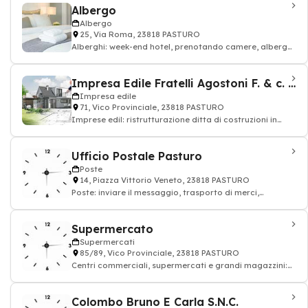
Albergo
Albergo
25, Via Roma, 23818 PASTURO
Alberghi: week-end hotel, prenotando camere, albergo
ressort, Albergo
Impresa Edile Fratelli Agostoni F. & c. sas
Impresa edile
71, Vico Provinciale, 23818 PASTURO
Imprese edil: ristrutturazione ditta di costruzioni in
città, impresa di costruzioni
Ufficio Postale Pasturo
Poste
14, Piazza Vittorio Veneto, 23818 PASTURO
Poste: inviare il messaggio, trasporto di merci,
francobollo, pacchetto
Supermercato
Supermercati
85/89, Vico Provinciale, 23818 PASTURO
Centri commerciali, supermercati e grandi magazzini:
alimentazione drogheria
Colombo Bruno E Carla S.N.C.