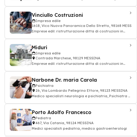
Gestione Account, contabilità conti
Vinciullo Costruzioni
Impresa edile
1618, Vico Nuova Panoramica Dello Stretto, 98168 MESSIN
Imprese edil: ristrutturazione ditta di costruzioni in
città, impresa di costruzioni
Miduri
Impresa edile
Contrada Marchese, 98129 MESSINA
Imprese edil: ristrutturazione ditta di costruzioni in
città, impresa di costruzioni
Narbone Dr. maria Carola
Psichiatra
26, Via Lombardo Pellegrino Ettore, 98123 MESSINA
Medico specialisti neurologia e psichiatria, Psichiatra e
neurologo
Porto Adolfo Francesco
Pediatra
467, Via Catania, 98124 MESSINA
Medici specialisti pediatria, medico gastroenterologi