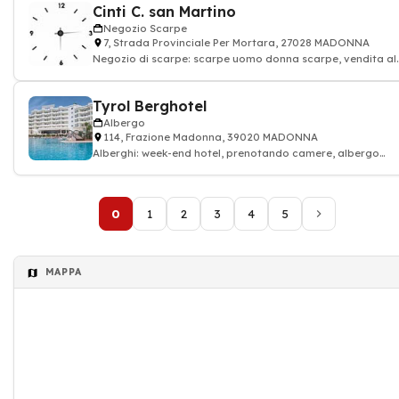
Cinti C. san Martino
Negozio Scarpe
7, Strada Provinciale Per Mortara, 27028 MADONNA
Negozio di scarpe: scarpe uomo donna scarpe, vendita al
dettaglio Calzature
Tyrol Berghotel
Albergo
114, Frazione Madonna, 39020 MADONNA
Alberghi: week-end hotel, prenotando camere, albergo
ressort, Albergo
0
1
2
3
4
5
MAPPA