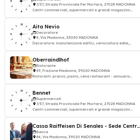
7/37, Strada Provinciale Per Mortara, 27028 MADONNA
Centri commerciali, supermercati e grandi magazzini:
alimentazione drogheria
Aita Nevio
Decoratore
8, Via Madonna, 33030 MADONNA
Decoratore: manutenzione edifici, verniciatura edile,
decorazioni di interni
Oberraindlhof
Ristorante
49, Frazione Madonna, 39020 MADONNA
Ristoranti: pranzo, pasto, cena restaurant - annuario
ristorante
Bennet
Supermercati
7/37, Strada Provinciale Per Mortara, 27028 MADONNA
Centri commerciali, supermercati e grandi magazzini:
alimentazione drogheria
Cassa Raiffeisen Di Senales - Sede Cent
Banca
84, Via Madonna, 39020 MADONNA