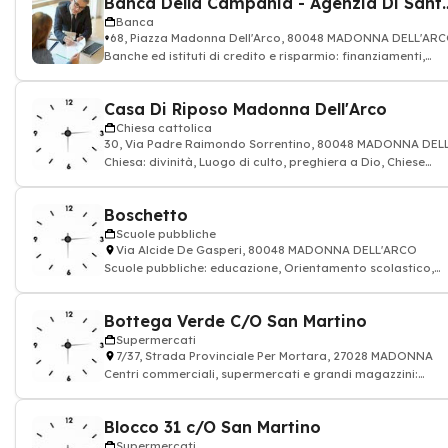
Banca Della Campania - Age
Banca
68, Piazza Madonna Dell'Arco, 80048 MADONNA DELL'AR
Banche ed istituti di credito e risparmio: finanziamenti,
conto bancario, carta di credito
Casa Di Riposo Madonna Dell'Arco
Chiesa cattolica
30, Via Padre Raimondo Sorrentino, 80048 MADONNA DEL
Chiesa: divinità, Luogo di culto, preghiera a Dio, Chiese
cattolica - uffici ecclesiasti
Boschetto
Scuole pubbliche
Via Alcide De Gasperi, 80048 MADONNA DELL'ARCO
Scuole pubbliche: educazione, Orientamento scolastico,
professore
Bottega Verde C/O San Martino
Supermercati
7/37, Strada Provinciale Per Mortara, 27028 MADONNA
Centri commerciali, supermercati e grandi magazzini:
alimentazione drogheria
Blocco 31 c/O San Martino
Supermercati