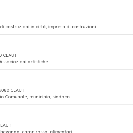
o
di costruzioni in città, impresa di costruzioni
80 CLAUT
 Associazioni artistiche
 33080 CLAUT
lio Comunale, municipio, sindaco
CLAUT
i, bevanda, carne rossa, alimentari