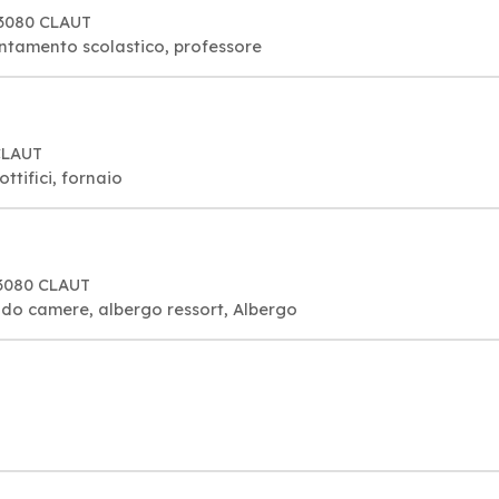
 33080 CLAUT
entamento scolastico, professore
CLAUT
ttifici, fornaio
33080 CLAUT
ndo camere, albergo ressort, Albergo