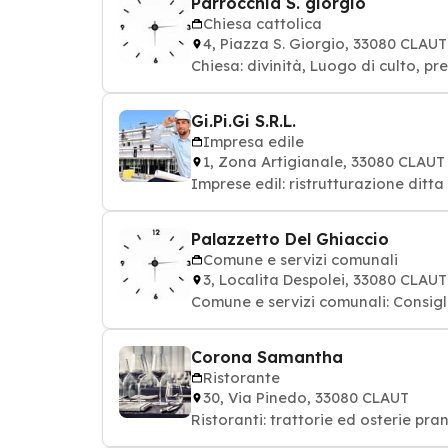
Parrocchia S. giorgio
Chiesa cattolica
4, Piazza S. Giorgio, 33080 CLAUT
Chies
Gi.Pi.Gi S.R.L.
Impresa edile
1, Zona Artigianale, 33080 CLAUT
Imprese edil: ristrutturazione ditta 
Palazzetto Del Ghiaccio
Comune e servizi comunali
3, Localita Despolei, 33080 CLAUT
Comune e servizi comunali: Consig
Corona Samantha
Ristorante
30, Via Pinedo, 33080 CLAUT
Ristoranti: trattorie ed osterie pra