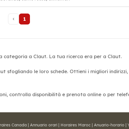
1
a categoria a Claut. La tua ricerca era per a Claut.
ut sfogliando le loro schede. Ottieni i migliori indirizz
ioni, controlla disponibilità e prenota online o per tele
raires Canada
|
Annuario orari
|
Horaires Maroc
|
Anuario-horario
|