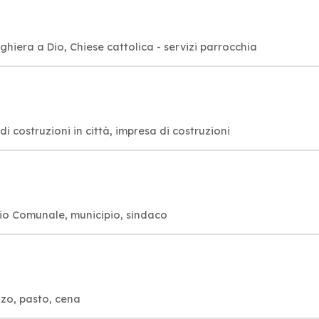
a: divinità, Luogo di culto, preghiera a Dio, Chiese cattolica - servizi parrocchia
di costruzioni in città, impresa di costruzioni
lio Comunale, municipio, sindaco
nzo, pasto, cena