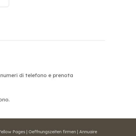
i, numeri di telefono e prenota
fono.
Yellow Pages
|
Oeffnungszeiten firmen
|
Annuaire