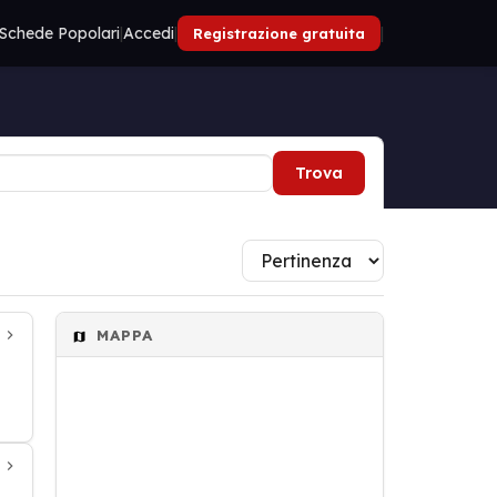
Schede Popolari
|
Accedi
|
|
Registrazione gratuita
Trova
MAPPA