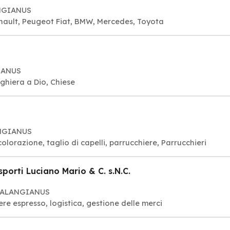
ANGIANUS
nault, Peugeot Fiat, BMW, Mercedes, Toyota
GIANUS
divinità, Luogo di culto, preghiera a Dio, Chiese
ANGIANUS
orazione, taglio di capelli, parrucchiere, Parrucchieri
porti Luciano Mario & C. s.N.C.
3 CALANGIANUS
iere espresso, logistica, gestione delle merci