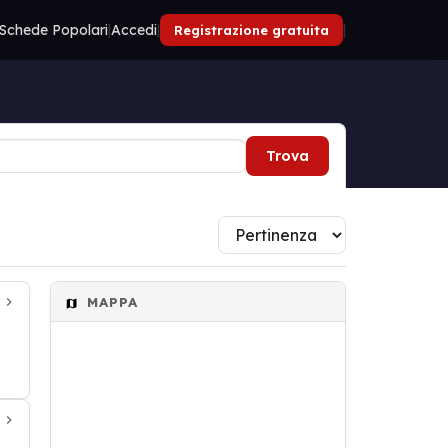
Schede Popolari
|
Accedi
|
|
Registrazione gratuita
Trova
MAPPA