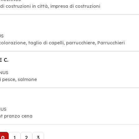
di costruzioni in città, impresa di costruzioni
US
orazione, taglio di capelli, parrucchiere, Parrucchieri
E C.
ANUS
ti pesce, salmone
NUS
ant pranzo cena
0
1
2
3