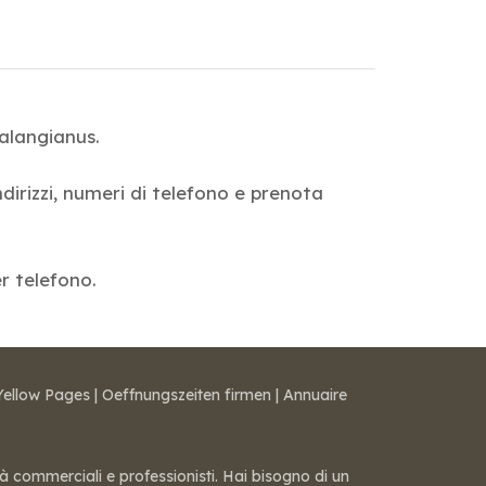
Calangianus.
ndirizzi, numeri di telefono e prenota
er telefono.
Yellow Pages
|
Oeffnungszeiten firmen
|
Annuaire
tà commerciali e professionisti. Hai bisogno di un