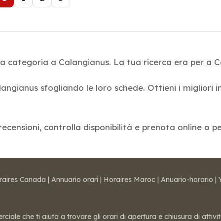
la categoria a Calangianus. La tua ricerca era per a 
langianus sfogliando le loro schede. Ottieni i migliori i
recensioni, controlla disponibilità e prenota online o p
raires Canada
|
Annuario orari
|
Horaires Maroc
|
Anuario-horario
|
ale che ti aiuta a trovare gli orari di apertura e chiusura di attivi