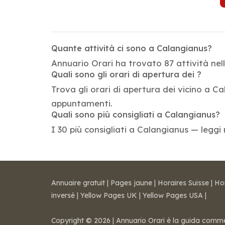
Quante attività ci sono a Calangianus?
Annuario Orari ha trovato 87 attività nel
Quali sono gli orari di apertura dei ?
Trova gli orari di apertura dei vicino a Ca
appuntamenti.
Quali sono più consigliati a Calangianus?
I 30 più consigliati a Calangianus — leggi 
Annuaire gratuit
|
Pages jaune
|
Horaires Suisse
|
Ho
inversé
|
Yellow Pages UK
|
Yellow Pages USA
|
Copyright © 2026 | Annuario Orari è la guida commerci