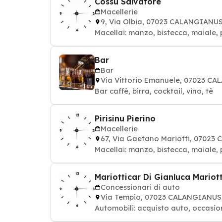
Cossu Salvatore
Macellerie
9, Via Olbia, 07023 CALANGIANU
Macellai: manzo, bistecca, maiale, 
Bar
Bar
Via Vittorio Emanuele, 07023 C
Bar caffè, birra, cocktail, vino, tè
Pirisinu Pierino
Macellerie
67, Via Gaetano Mariotti, 0702
Macellai: manzo, bistecca, maiale, 
Mariotticar Di Gianluca Mariott
Concessionari di auto
Via Tempio, 07023 CALANGIANUS
Automobili: acquisto auto, occasion