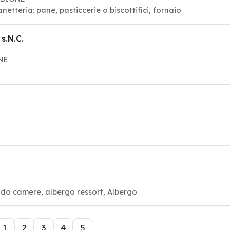
Panetteria: pane, pasticcerie o biscottifici, fornaio
s.N.C.
ONE
ndo camere, albergo ressort, Albergo
1
2
3
4
5