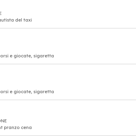
E
, autista del taxi
orsi e giocate, sigaretta
orsi e giocate, sigaretta
ONE
ant pranzo cena