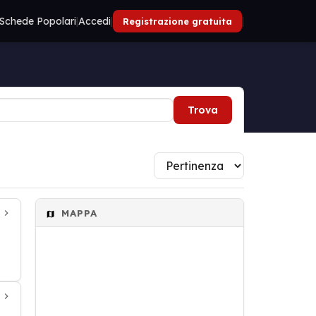
Schede Popolari
|
Accedi
|
|
Registrazione gratuita
Trova
MAPPA