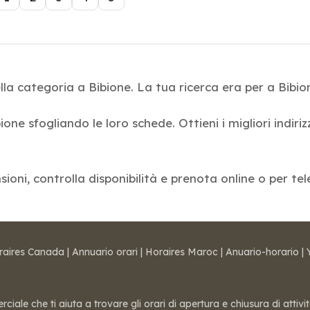
la categoria a Bibione. La tua ricerca era per a Bibio
ione sfogliando le loro schede. Ottieni i migliori indiri
nsioni, controlla disponibilità e prenota online o per te
raires Canada
|
Annuario orari
|
Horaires Maroc
|
Anuario-horario
|
ale che ti aiuta a trovare gli orari di apertura e chiusura di attivi