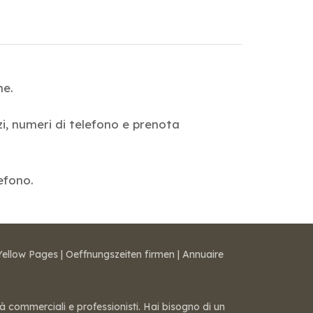
ne.
zzi, numeri di telefono e prenota
lefono.
Yellow Pages
|
Oeffnungszeiten firmen
|
Annuaire
tà commerciali e professionisti. Hai bisogno di un