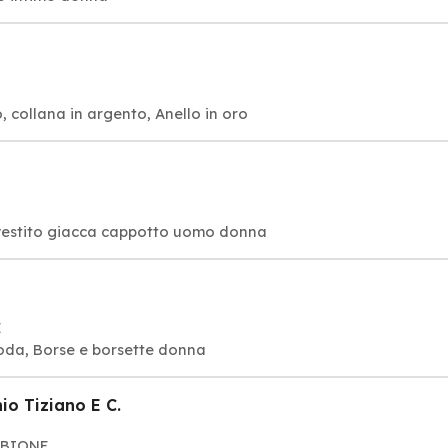
o, collana in argento, Anello in oro
 vestito giacca cappotto uomo donna
E
 moda, Borse e borsette donna
io Tiziano E C.
BIBIONE