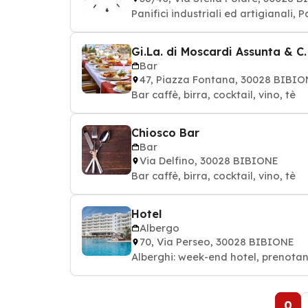
Panifici industriali ed artigianali, 
Gi.La. di Moscardi Assunta & C. 
Bar
47, Piazza Fontana, 30028 BIBI
Bar caffè, birra, cocktail, vino, tè
Chiosco Bar
Bar
Via Delfino, 30028 BIBIONE
Bar caffè, birra, cocktail, vino, tè
Hotel
Albergo
70, Via Perseo, 30028 BIBIONE
Alberghi: week-end hotel, prenota
0