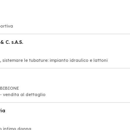
portiva
 C. s.A.S.
o, sistemare le tubature: impianto idraulico e lattoni
0 BIBIONE
 - vendita al dettaglio
Pia
o intimo donna