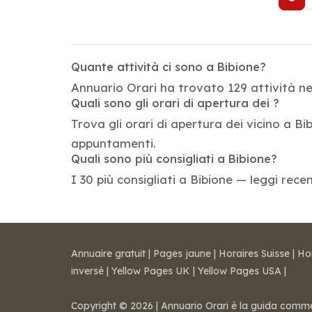
Quante attività ci sono a Bibione?
Annuario Orari ha trovato 129 attività nel
Quali sono gli orari di apertura dei ?
Trova gli orari di apertura dei vicino a Bib
appuntamenti.
Quali sono più consigliati a Bibione?
I 30 più consigliati a Bibione — leggi rece
Annuaire gratuit
|
Pages jaune
|
Horaires Suisse
|
Ho
inversé
|
Yellow Pages UK
|
Yellow Pages USA
|
Copyright © 2026 | Annuario Orari è la guida commerci