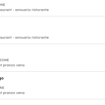
ONE
taurant - annuario ristorante
taurant - annuario ristorante
IBIONE
ant pranzo cena
go
ONE
ant pranzo cena