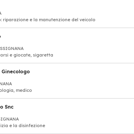
A
o: riparazione e la manutenzione del veicolo
o
 BASSIGNANA
orsi e giocate, sigaretta
E Ginecologo
IGNANA
cologia, medico
no Snc
SSIGNANA
lizia e la disinfezione