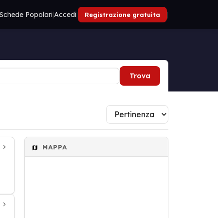
Schede Popolari
|
Accedi
|
|
Registrazione gratuita
Trova
MAPPA