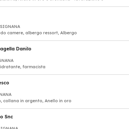
ASSIGNANA
ndo camere, albergo ressort, Albergo
agella Danilo
IGNANA
idratante, farmacista
esco
IGNANA
o, collana in argento, Anello in oro
no Snc
SSIGNANA