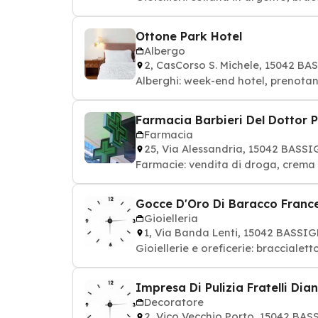
Ottone Park Hotel
Albergo
2, CasCorso S. Michele, 15042 B
Alberghi: week-end hotel, prenota
Farmacia Barbieri Del Dottor P
Farmacia
25, Via Alessandria, 15042 BASS
Farmacie: vendita di droga, crema 
Gocce D'Oro Di Baracco Franc
Gioielleria
1, Via Banda Lenti, 15042 BASS
Gioiellerie e oreficerie: braccialett
Impresa Di Pulizia Fratelli Dia
Decoratore
2, Vico Vecchio Porto, 15042 BA