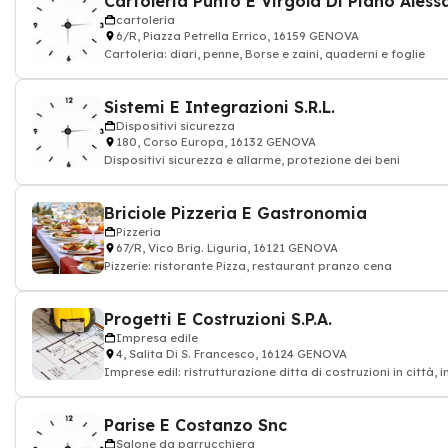
Cartoleria Punto E Virgola Di Piano Ales
cartoleria
6/R, Piazza Petrella Errico, 16159 GENOVA
Cartoleria: diari, penne, Borse e zaini, quaderni e foglie
Sistemi E Integrazioni S.R.L.
Dispositivi sicurezza
180, Corso Europa, 16132 GENOVA
Dispositivi sicurezza e allarme, protezione dei beni
Briciole Pizzeria E Gastronomia
Pizzeria
67/R, Vico Brig. Liguria, 16121 GENOVA
Pizzerie: ristorante Pizza, restaurant pranzo cena
Progetti E Costruzioni S.P.A.
Impresa edile
4, Salita Di S. Francesco, 16124 GENOVA
Imprese edil: ristrutturazione ditta di costruzioni in città, 
costruzioni
Parise E Costanzo Snc
Salone da parrucchiera