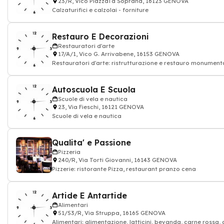
23/R, Vico PiazzaTa Soprana, 16123 GENOVA
Calzaturifici e calzolai - forniture
Restauro E Decorazioni
Restauratori d'arte
17/A/1, Vico G. Arrivabene, 16153 GENOVA
Restauratori d'arte: ristrutturazione e restauro monumenta
edifici civil
Autoscuola E Scuola
Scuole di vela e nautica
23, Via Fieschi, 16121 GENOVA
Scuole di vela e nautica
Qualita' e Passione
Pizzeria
240/R, Via Torti Giovanni, 16143 GENOVA
Pizzerie: ristorante Pizza, restaurant pranzo cena
Artide E Antartide
Alimentari
51/53/R, Via Struppa, 16165 GENOVA
Alimentari: alimentazione, latticini, bevanda, carne rossa, 