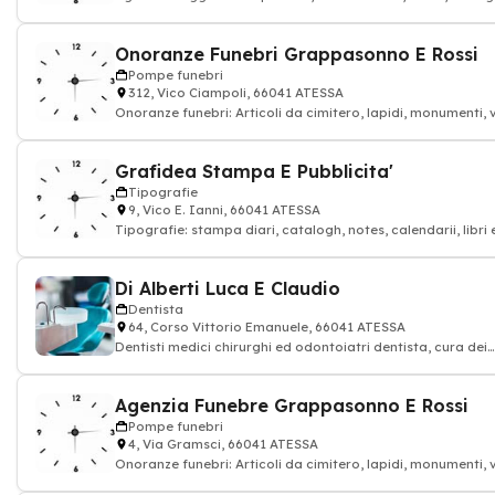
vacanza crociera
Onoranze Funebri Grappasonno E Rossi
Pompe funebri
312, Vico Ciampoli, 66041 ATESSA
Onoranze funebri: Articoli da cimitero, lapidi, monumenti, 
in marmo, oggettistica scu
Grafidea Stampa E Pubblicita'
Tipografie
9, Vico E. Ianni, 66041 ATESSA
Tipografie: stampa diari, catalogh, notes, calendarii, libri 
planning
Di Alberti Luca E Claudio
Dentista
64, Corso Vittorio Emanuele, 66041 ATESSA
Dentisti medici chirurghi ed odontoiatri dentista, cura dei
denti, Dentista
Agenzia Funebre Grappasonno E Rossi
Pompe funebri
4, Via Gramsci, 66041 ATESSA
Onoranze funebri: Articoli da cimitero, lapidi, monumenti, 
in marmo, oggettistica scu