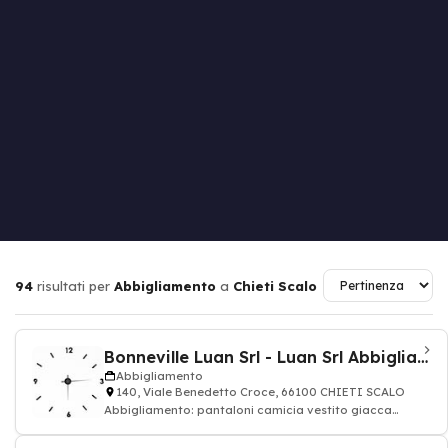
94
risultati per
Abbigliamento
a
Chieti Scalo
Bonneville Luan Srl - Luan Srl Abbigliamento
Abbigliamento
140, Viale Benedetto Croce, 66100 CHIETI SCALO
Abbigliamento: pantaloni camicia vestito giacca
cappotto uomo donna