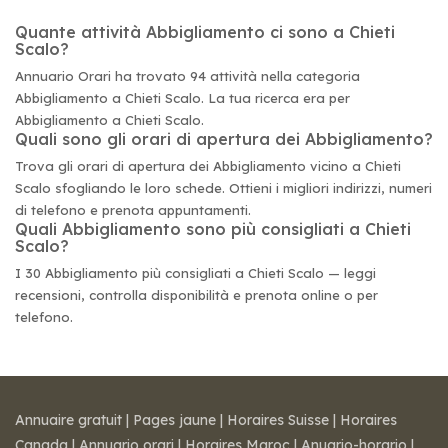
Quante attività Abbigliamento ci sono a Chieti
Scalo?
Annuario Orari ha trovato 94 attività nella categoria
Abbigliamento a Chieti Scalo. La tua ricerca era per
Abbigliamento a Chieti Scalo.
Quali sono gli orari di apertura dei Abbigliamento?
Trova gli orari di apertura dei Abbigliamento vicino a Chieti
Scalo sfogliando le loro schede. Ottieni i migliori indirizzi, numeri
di telefono e prenota appuntamenti.
Quali Abbigliamento sono più consigliati a Chieti
Scalo?
I 30 Abbigliamento più consigliati a Chieti Scalo — leggi
recensioni, controlla disponibilità e prenota online o per
telefono.
Annuaire gratuit
|
Pages jaune
|
Horaires Suisse
|
Horaires
Canada
|
Annuario orari
|
Horaires Maroc
|
Anuario-horario
|