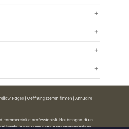
Yellow Pages
|
Oeffnungszeiten firmen
|
Annuaire
tà commerciali e professionisti. Hai bisogno di un
 — poi lascia la tua recensione e raccomandazione.