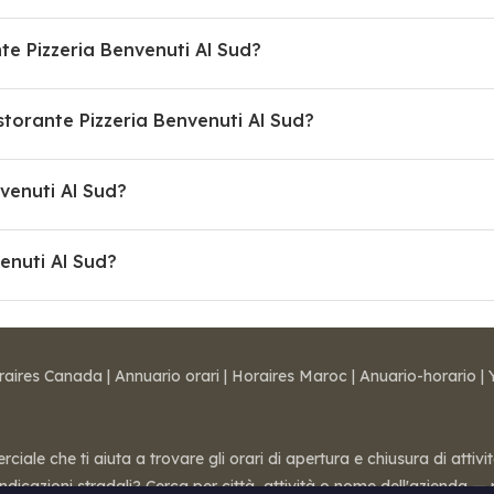
nte Pizzeria Benvenuti Al Sud?
orante Pizzeria Benvenuti Al Sud?
nvenuti Al Sud?
venuti Al Sud?
raires Canada
|
Annuario orari
|
Horaires Maroc
|
Anuario-horario
|
ale che ti aiuta a trovare gli orari di apertura e chiusura di attivi
 indicazioni stradali? Cerca per città, attività o nome dell'azienda