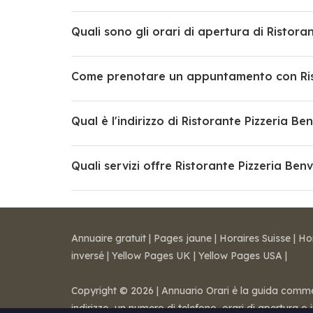
Quali sono gli orari di apertura di Ristora
Come prenotare un appuntamento con Rist
Qual è l'indirizzo di Ristorante Pizzeria Be
Quali servizi offre Ristorante Pizzeria Ben
Annuaire gratuit
|
Pages jaune
|
Horaires Suisse
|
Ho
inversé
|
Yellow Pages UK
|
Yellow Pages USA
|
Copyright © 2026 | Annuario Orari è la guida commerci
indirizzo, un numero di telefono, orari di apertura o