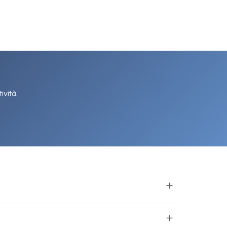
ività.