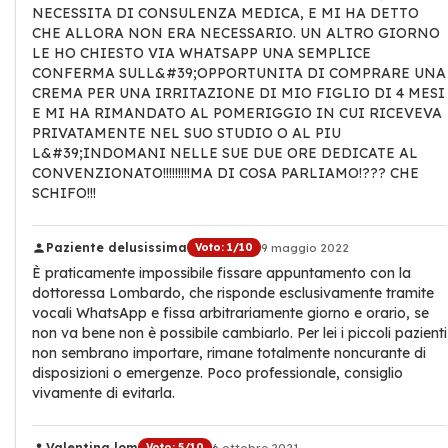
NECESSITA DI CONSULENZA MEDICA, E MI HA DETTO
CHE ALLORA NON ERA NECESSARIO. UN ALTRO GIORNO
LE HO CHIESTO VIA WHATSAPP UNA SEMPLICE
CONFERMA SULL&#39;OPPORTUNITA DI COMPRARE UNA
CREMA PER UNA IRRITAZIONE DI MIO FIGLIO DI 4 MESI
E MI HA RIMANDATO AL POMERIGGIO IN CUI RICEVEVA
PRIVATAMENTE NEL SUO STUDIO O AL PIU
L&#39;INDOMANI NELLE SUE DUE ORE DEDICATE AL
CONVENZIONATO!!!!!!!!!MA DI COSA PARLIAMO!??? CHE
SCHIFO!!!
Paziente delusissima
Voto: 1/10
9 maggio 2022
È praticamente impossibile fissare appuntamento con la
dottoressa Lombardo, che risponde esclusivamente tramite
vocali WhatsApp e fissa arbitrariamente giorno e orario, se
non va bene non è possibile cambiarlo. Per lei i piccoli pazienti
non sembrano importare, rimane totalmente noncurante di
disposizioni o emergenze. Poco professionale, consiglio
vivamente di evitarla.
Valentina lom
Voto: 5/10
6 ottobre 2021