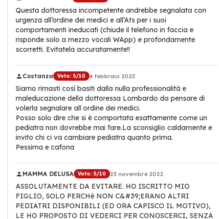
Questa dottoressa incompetente andrebbe segnalata con
urgenza all’ordine dei medici e all’Ats per i suoi
comportamenti ineducati (chiude il telefono in faccia e
risponde solo a mezzo vocali WApp) e profondamente
scorretti. Evitatela accuratamente!!
Costanza
Voto: 5/10
4 febbraio 2023
Siamo rimasti così basiti dalla nulla professionalità e
maleducazione della dottoressa Lombardo da pensare di
volerla segnalare all ordine dei medici.
Posso solo dire che si è comportata esattamente come un
pediatra non dovrebbe mai fare.La sconsiglio caldamente e
invito chi ci va cambiare pediatra quanto prima.
Pessima e cafona
MAMMA DELUSA
Voto: 5/10
23 novembre 2022
ASSOLUTAMENTE DA EVITARE. HO ISCRITTO MIO
FIGLIO, SOLO PERCHè NON C&#39;ERANO ALTRI
PEDIATRI DISPONIBILI (ED ORA CAPISCO IL MOTIVO),
LE HO PROPOSTO DI VEDERCI PER CONOSCERCI, SENZA