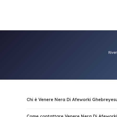
Riven
Chi è Venere Nera Di Afeworki Ghebreyesu
Come contattare Venere Nera Di Afework