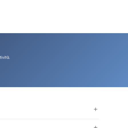
ività.