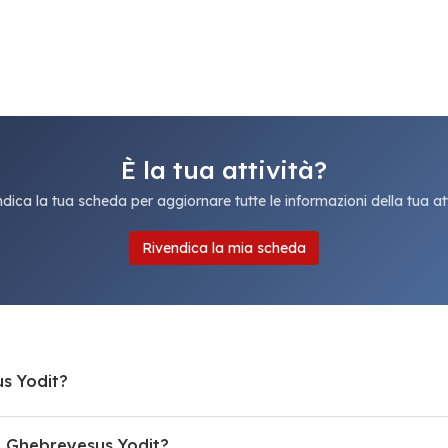
È la tua attività?
dica la tua scheda per aggiornare tutte le informazioni della tua att
Rivendica la mia scheda
s Yodit?
i Ghebreyesus Yodit?